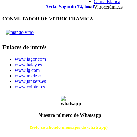
Gama Blanca
Avda. Sagunto 74, local
Vitrocerámicas
CONMUTADOR DE VITROCERAMICA
Enlaces de interés
www.fagor.com
www.balay.es
www.lg.com
www.miele.es
www.junkers.es
www.cointra.es
Nuestro número de Whatsapp
(Sólo se atiende mensajes de whatsapp)