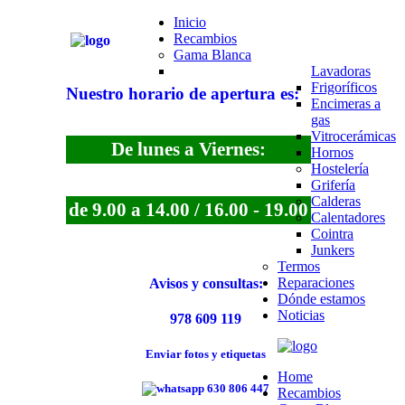
Inicio
Recambios
Gama Blanca
Lavadoras
Frigoríficos
Nuestro horario de apertura es:
Encimeras a
gas
Vitrocerámicas
De lunes a Viernes:
Hornos
Hostelería
Grifería
Calderas
de 9.00 a 14.00 / 16.00 - 19.00
Calentadores
Cointra
Junkers
Termos
Reparaciones
Avisos y consultas:
Dónde estamos
Noticias
978 609 119
Enviar fotos y etiquetas
Home
630 806 447
Recambios